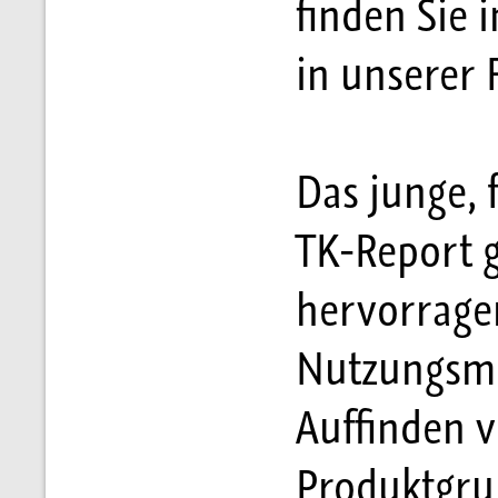
finden Sie i
in unserer F
Das junge, 
TK-Report g
hervorrage
Nutzungsmö
Auffinden 
Produktgru