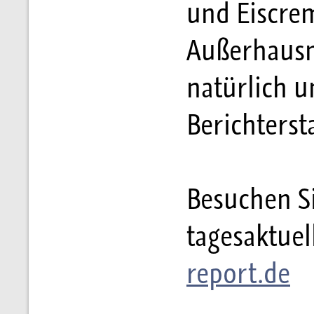
und Eiscre
Außerhausm
natürlich u
Berichters
Besuchen Si
tagesaktuel
report.de