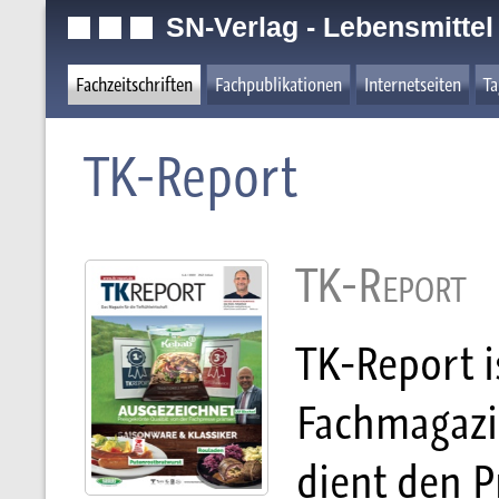
SN-Verlag - Lebensmittel
Fachzeitschriften
Fachpublikationen
Internetseiten
T
TK-Report
TK-Report
TK-Report i
Fachmagazin
dient den P