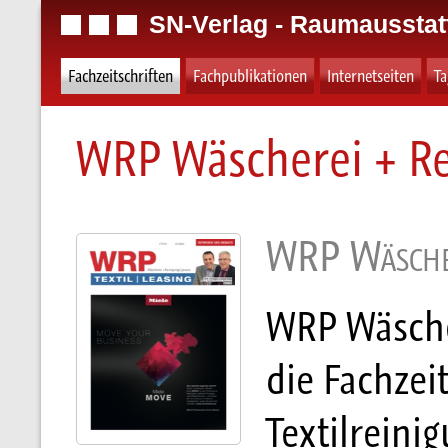
SN-Verlag - Raumausstat
Fachzeitschriften
Fachpublikationen
Internetseiten
T
WRP Wäscherei + Re
WRP Wäscher
WRP Wäsche
die Fachzeit
Textilreini