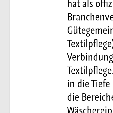
hat als off
Branchenve
Gütegemein
Textilpfleg
Verbindung 
Textilpfleg
in die Tiefe
die Bereich
Wäschereipr