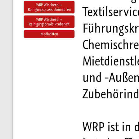
WRP Wäscherei +
Textilservi
Reinigungspraxis abonnieren
WRP Wäscherei +
Führungskr
Reinigungspraxis Probeheft
Mediadaten
Chemischrei
Mietdienstl
und -Außend
Zubehörind
WRP ist in 