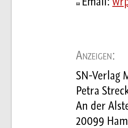
Email:
wrp
Anzeigen:
SN-Verlag M
Petra Stre
An der Alst
20099 Ham