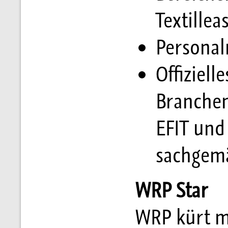
Textillea
Personal
Offiziell
Branchen
EFIT und
sachgemä
WRP Star
WRP kürt m