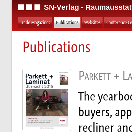
SN-Verlag - Raumausstat
Trade Magazines
Publications
Websites
Conference Ce
Publications
Parkett + L
The yearboo
buyers, app
recliner an