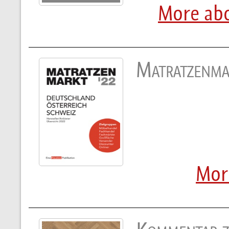
More ab
Matratzenma
Mor