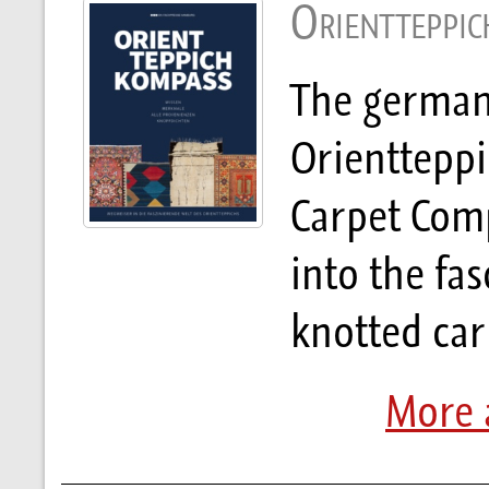
Orientteppi
The german
Orienttepp
Carpet Compa
into the fa
knotted car
More 