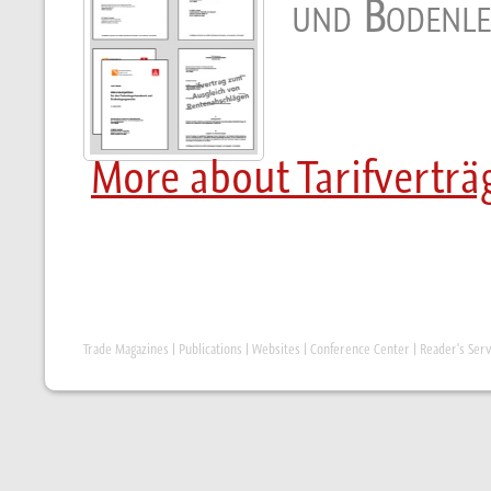
und Bodenle
More about Tarifverträ
Trade Magazines
|
Publications
|
Websites
|
Conference Center
|
Reader's Serv